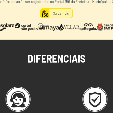
nárias deverão ser registradas no Portal 156 da Prefeitura Municipal de 
Saiba mais
DIFERENCIAIS