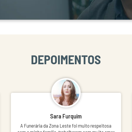
DEPOIMENTOS
Sara Furquim
A Funerária da Zona Leste foi muito respeitosa