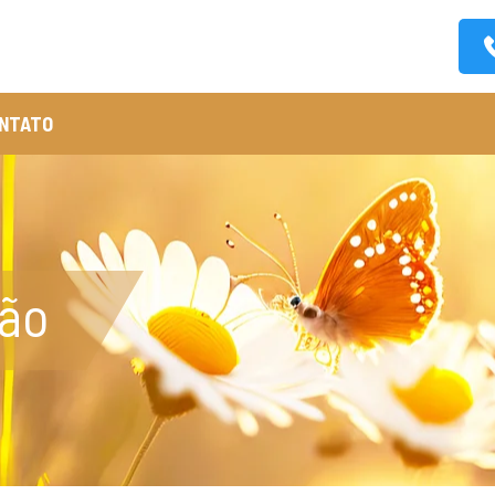
NTATO
ção