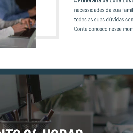
necessidades da sua famíl
todas as suas dúvidas co
Conte conosco nesse momen