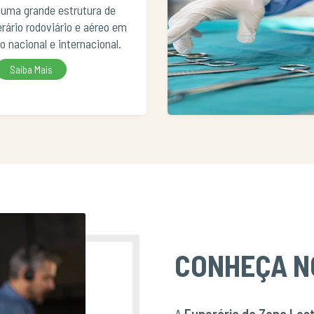
uma grande estrutura de
erário rodoviário e aéreo em
io nacional e internacional.
Saiba Mais
CONHEÇA N
A
Funerária da Zona Les