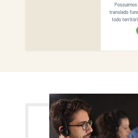
Possuímos 
translado fun
todo territór