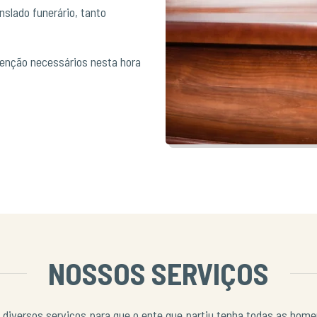
slado funerário, tanto
tenção necessários nesta hora
NOSSOS SERVIÇOS
 diversos serviços para que o ente que partiu tenha todas as ho