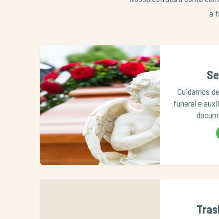
à f
Se
Cuidamos de
funeral e aux
docume
Tras